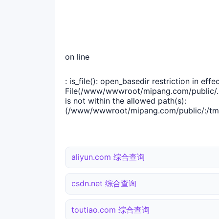
on line
: is_file(): open_basedir restriction in effec
File(/www/wwwroot/mipang.com/public/..
is not within the allowed path(s):
(/www/wwwroot/mipang.com/public/:/tmp
aliyun.com 综合查询
csdn.net 综合查询
toutiao.com 综合查询