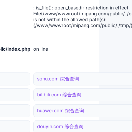
: is_file(): open_basedir restriction in effect.
File(/www/wwwroot/mipang.com/public/../co
is not within the allowed path(s):
(/www/wwwroot/mipang.com/public/:/tmp/)
ic/index.php
on line
sohu.com 综合查询
bilibili.com 综合查询
huawei.com 综合查询
douyin.com 综合查询