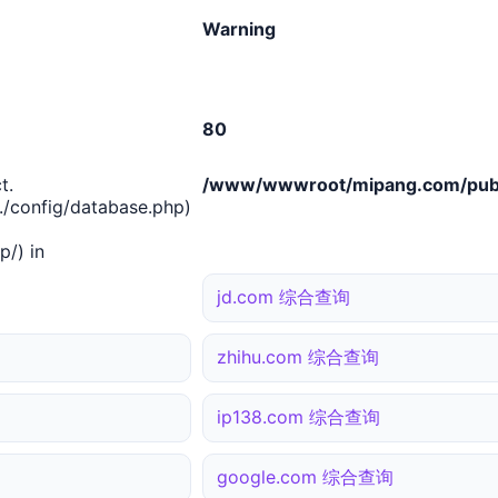
Warning
80
t.
/www/wwwroot/mipang.com/publ
/config/database.php)
/) in
jd.com 综合查询
zhihu.com 综合查询
ip138.com 综合查询
google.com 综合查询